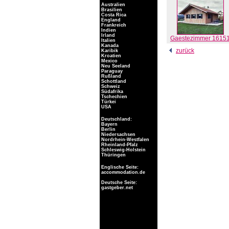
Australien
Brasilien
Costa Rica
England
Frankreich
Indien
Irland
Gaestezimmer 1615
Italien
Kanada
zurück
Karibik
Kroatien
Mexico
Neu Seeland
Paraguay
Rußland
Schottland
Schweiz
Südafrika
Tschechien
Türkei
USA
Deutschland:
Bayern
Berlin
Niedersachsen
Nordrhein-Westfalen
Rheinland-Pfalz
Schleswig-Holstein
Thüringen
Englische Seite:
accommodation.de
Deutsche Seite:
gastgeber.net