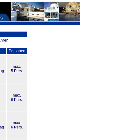
ahren.
Personen
max.
Tag
5 Pers.
max.
g
6 Pers.
max.
Tag
6 Pers.