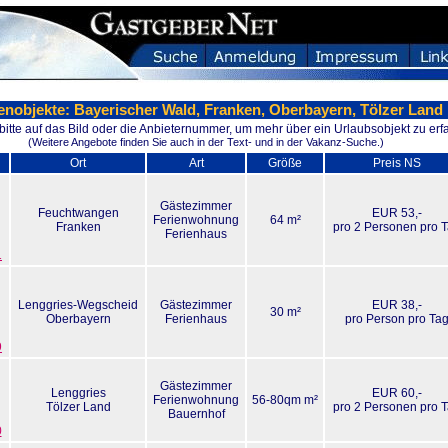
enobjekte: Bayerischer Wald, Franken, Oberbayern, Tölzer Land
 bitte auf das Bild oder die Anbieternummer, um mehr über ein Urlaubsobjekt zu erf
(Weitere Angebote finden Sie auch in der Text- und in der Vakanz-Suche.)
Ort
Art
Größe
Preis NS
Gästezimmer
Feuchtwangen
EUR 53,-
Ferienwohnung
64 m²
Franken
pro 2 Personen pro 
Ferienhaus
1
Lenggries-Wegscheid
Gästezimmer
EUR 38,-
30 m²
Oberbayern
Ferienhaus
pro Person pro Ta
9
Gästezimmer
Lenggries
EUR 60,-
Ferienwohnung
56-80qm m²
Tölzer Land
pro 2 Personen pro 
Bauernhof
0