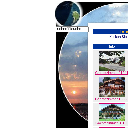
Feri
Klicken Sie
Info
Gaestezimmer 8134
Gaestezimmer 1658
Gaestezimmer 8110