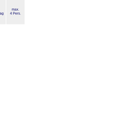
max.
Tag
4 Pers.